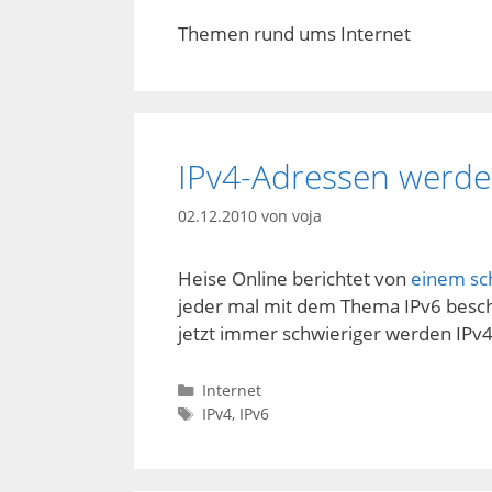
Themen rund ums Internet
IPv4-Adressen werd
02.12.2010
von
voja
Heise Online berichtet von
einem sc
jeder mal mit dem Thema IPv6 beschäf
jetzt immer schwieriger werden IP
Kategorien
Internet
Schlagwörter
IPv4
,
IPv6