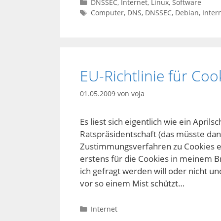
Kategorien
DNSSEC
,
Internet
,
Linux
,
Software
Schlagwörter
Computer
,
DNS
,
DNSSEC
,
Debian
,
Inter
EU-Richtlinie für Coo
01.05.2009
von
voja
Es liest sich eigentlich wie ein Aprils
Ratspräsidentschaft (das müsste dann
Zustimmungsverfahren zu Cookies ein
erstens für die Cookies in meinem Bro
ich gefragt werden will oder nicht u
vor so einem Mist schützt…
Kategorien
Internet