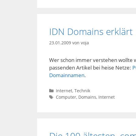
IDN Domains erklärt
23.01.2009
von
voja
Wer schon immer verstehen wollte 
passenden Artikel bei heise Netze:
P
Domainnamen
.
Kategorien
Internet
,
Technik
Schlagwörter
Computer
,
Domains
,
Internet
Die 100 ältesten .c