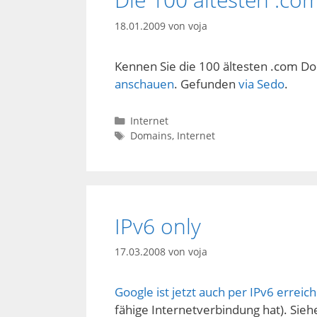
18.01.2009
von
voja
Kennen Sie die 100 ältesten .com Doma
anschauen
. Gefunden
via Sedo
.
Kategorien
Internet
Schlagwörter
Domains
,
Internet
IPv6 only
17.03.2008
von
voja
Google ist jetzt auch per IPv6 erreic
fähige Internetverbindung hat). Sie