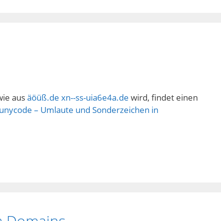
wie aus
äöüß.de
xn--ss-uia6e4a.de
wird, findet einen
unycode – Umlaute und Sonderzeichen in
om Domains