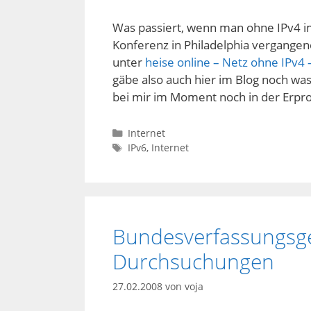
Was passiert, wenn man ohne IPv4 im 
Konferenz in Philadelphia vergange
unter
heise online – Netz ohne IPv4
gäbe also auch hier im Blog noch wa
bei mir im Moment noch in der Erpr
Kategorien
Internet
Schlagwörter
IPv6
,
Internet
Bundesverfassungsger
Durchsuchungen
27.02.2008
von
voja