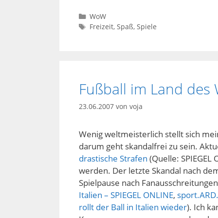
Kategorien
WoW
Schlagwörter
Freizeit
,
Spaß
,
Spiele
Fußball im Land des 
23.06.2007
von
voja
Wenig weltmeisterlich stellt sich me
darum geht skandalfrei zu sein. Aktu
drastische Strafen
(Quelle: SPIEGEL O
werden. Der letzte Skandal nach de
Spielpause nach Fanausschreitungen
Italien – SPIEGEL ONLINE
,
sport.ARD.
rollt der Ball in Italien wieder
). Ich k