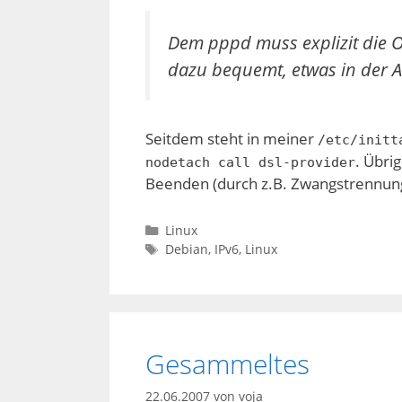
Dem pppd muss explizit die O
dazu bequemt, etwas in der Ar
Seitdem steht in meiner
/etc/initt
. Übri
nodetach call dsl-provider
Beenden (durch z.B. Zwangstrennung
Kategorien
Linux
Schlagwörter
Debian
,
IPv6
,
Linux
Gesammeltes
22.06.2007
von
voja