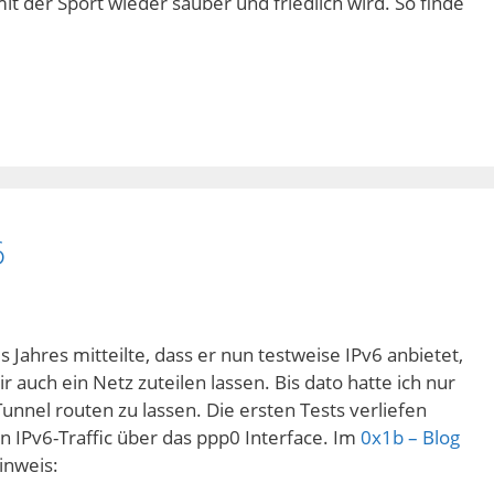
der Sport wieder sauber und friedlich wird. So finde
6
 Jahres mitteilte, dass er nun testweise IPv6 anbietet,
r auch ein Netz zuteilen lassen. Bis dato hatte ich nur
Tunnel routen zu lassen. Die ersten Tests verliefen
ein IPv6-Traffic über das ppp0 Interface. Im
0x1b – Blog
inweis: