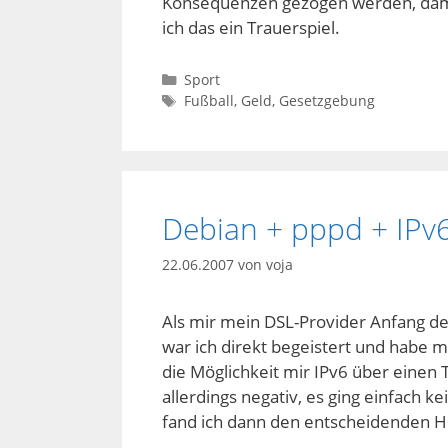
Konsequenzen gezogen werden, damit 
ich das ein Trauerspiel.
Kategorien
Sport
Schlagwörter
Fußball
,
Geld
,
Gesetzgebung
Debian + pppd + IPv
22.06.2007
von
voja
Als mir mein DSL-Provider Anfang des
war ich direkt begeistert und habe mi
die Möglichkeit mir IPv6 über einen 
allerdings negativ, es ging einfach k
fand ich dann den entscheidenden H